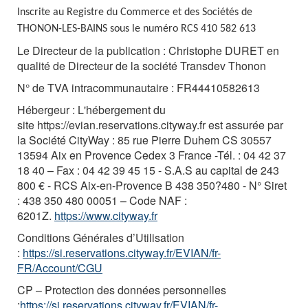
Inscrite au Registre du Commerce et des Sociétés de
THONON-LES-BAINS sous le numéro RCS 410 582 613
Le Directeur de la publication
: Christophe DURET en
qualité de Directeur de la société Transdev Thonon
N° de TVA intracommunautaire :
FR44410582613
Hébergeur :
L'hébergement du
site
https://evian.reservations.cityway.fr
est assurée par
la Société CityWay : 85 rue Pierre Duhem CS 30557
13594 Aix en Provence Cedex 3 France -Tél. : 04 42 37
18 40 – Fax : 04 42 39 45 15 - S.A.S au capital de 243
800 € - RCS Aix-en-Provence B 438 350?480 - N° Siret
: 438 350 480 00051 – Code NAF :
6201Z.
https://www.cityway.fr
Conditions Générales d’Utilisation
:
https://si.reservations.cityway.fr/EVIAN/fr-
FR/Account/CGU
CP – Protection des données personnelles
:
https://si.reservations.cityway.fr/EVIAN/fr-