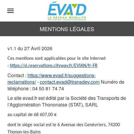
Menu
MENTIONS LÉGALES
v1.1 du 27 Avril 2026
Ces mentions sont applicables pour le site Internet
:
https://si.reservations.cityway.fr/EVIAN/fr-FR
Contact :
https://www.evad.fr/suggestions-
reclamations/
-
contact.evad@transdev.com
Numéro de
téléphone :
04 50 81 74 74
Le site evad.fr est édité par la Société des Transports de
l’Agglomération Thononaise (STAT), SARL
au capital de 68 607,00 €
dont le siège social est le 6 Avenue des Genévriers, 74200
Thonon-les-Bains